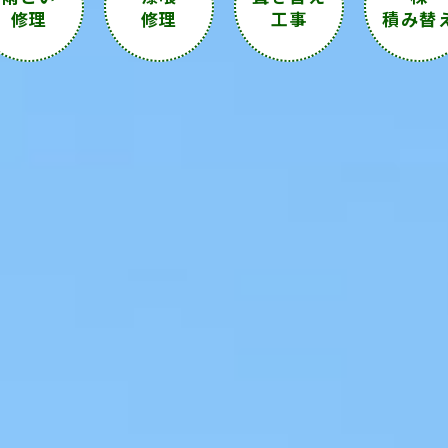
修理
修理
工事
積み替