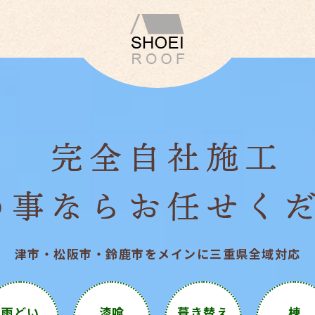
津市・松阪市・鈴鹿市を
メインに三重県全域対応
雨どい
漆喰
葺き替え
棟