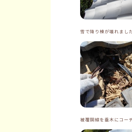
雪で降り棟が壊れまし
被覆銅線を垂木にコー