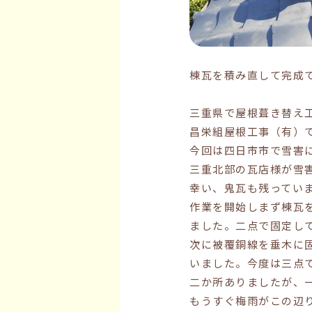
棟瓦を積み直して完成
三重県で屋根葺き替え
昌栄組屋根工事（有）
今回は四日市市で雪害
三重北部の瓦店様が雪
幸い、鬼瓦も残ってい
作業を開始しまず棟瓦
ました。二点で固定し
次に被覆銅線を垂木に
いました。今度は三点
二か所ありましたが、
もうすぐ梅雨がこの辺