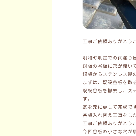
工事ご依頼ありがとう
明和町明星での雨漏り
銅板の谷板に穴が開い
銅板からステンレス製
まずは、既設谷板を取
既設谷板を撤去し、ス
す。
瓦を元に戻して完成で
谷板入れ替え工事をし
工事ご依頼ありがとう
今回谷板の小さな穴が