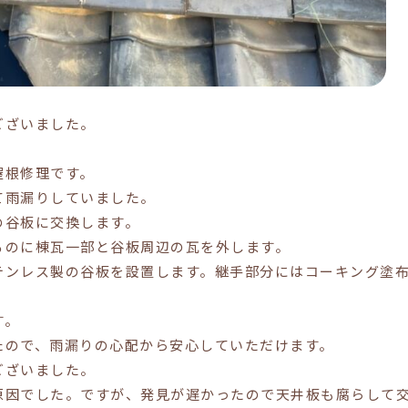
ございました。
屋根修理です。
て雨漏りしていました。
の谷板に交換します。
るのに棟瓦一部と谷板周辺の瓦を外します。
テンレス製の谷板を設置します。継手部分にはコーキング塗
す。
たので、雨漏りの心配から安心していただけます。
ございました。
原因でした。ですが、発見が遅かったので天井板も腐らして