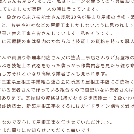
職人さんも見られました。私はドローンを使っての写真撮影
していましたが実際一人の時は登っています。
の一級かわらぶき技能士さん総勢30名が集まり屋根の点検・
ると、お寺や神社などの屋根工事しかしないように思われま
根葺き替え工事を皆さんしています。私もそうです。
くに瓦屋根の事は県内のかわらぶき技能士の資格を持った職
さんや雨漏り修理専門店さん又は塗装工事店さんなど瓦屋根
らぶき技能士の資格をもった僕らから作業内容を見たら雑な
治し方それとかなり高額な業者さんも見られます。
は三重県屋根工事業組合連合会に所属の屋根工事店にご依頼
ている業者さんで作っている組合なので間違いない業者さんば
構あります。瓦屋根の資格は1級かわらぶき技能士・２級かわ
根診断技士、新築屋根工事をするにはガイドライン講習を受
りなので安心して屋根工事を任させていただけます。
きまた周りにお知らせいただくと幸いです。