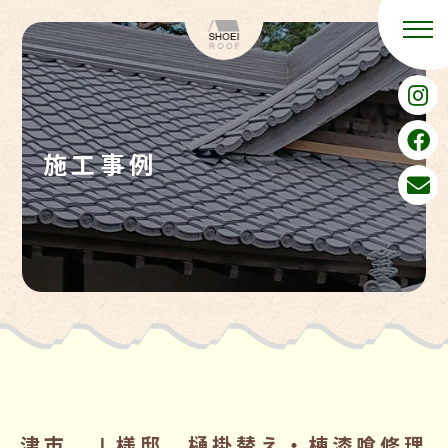
施工事例
津市 Ⅰ様邸 樋掛替え・棟漆喰修理