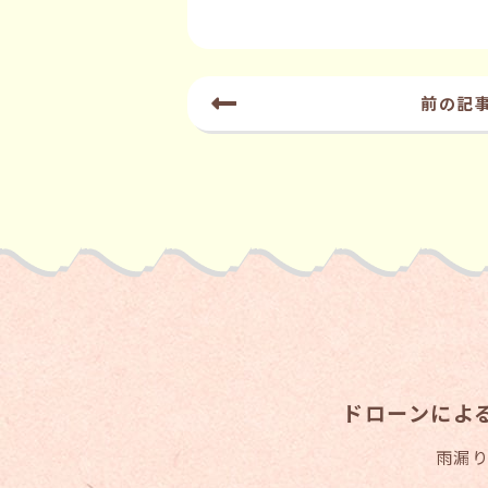
前の記
ドローンによ
雨漏