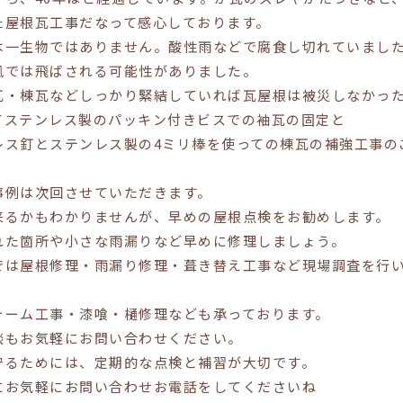
た屋根瓦工事だなって感心しております。
は一生物ではありません。酸性雨などで腐食し切れていまし
風では飛ばされる可能性がありました。
瓦・棟瓦などしっかり緊結していれば瓦屋根は被災しなかっ
てステンレス製のパッキン付きビスでの袖瓦の固定と
レス釘とステンレス製の4ミリ棒を使っての棟瓦の補強工事の
事例は次回させていただきます。
来るかもわかりませんが、早めの屋根点検をお勧めします。
れた箇所や小さな雨漏りなど早めに修理しましょう。
では屋根修理・雨漏り修理・葺き替え工事など現場調査を行
ォーム工事・漆喰・樋修理なども承っております。
談もお気軽にお問い合わせください。
守るためには、定期的な点検と補習が大切です。
にお気軽にお問い合わせお電話をしてくださいね