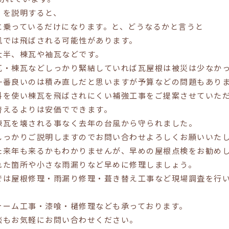
？を説明すると、
に乗っているだけになります。と、どうなるかと言うと
風では飛ばされる可能性があります。
大半、棟瓦や袖瓦などです。
瓦・棟瓦などしっかり緊結していれば瓦屋根は被災は少なか
一番良いのは積み直しだと思いますが予算などの問題もあり
料を使い棟瓦を飛ばされにくい補強工事をご提案させていた
替えるよりは安価でできます。
棟瓦を壊される事なく去年の台風から守られました。
しっかりご説明しますのでお問い合わせよろしくお願いいた
た来年も来るかもわかりませんが、早めの屋根点検をお勧め
れた箇所や小さな雨漏りなど早めに修理しましょう。
では屋根修理・雨漏り修理・葺き替え工事など現場調査を行
ォーム工事・漆喰・樋修理なども承っております。
談もお気軽にお問い合わせください。