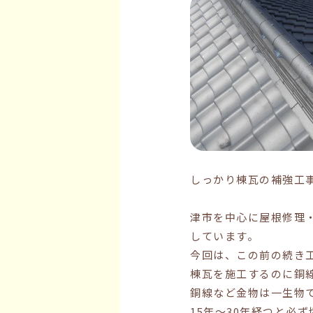
しっかり棟瓦の補強工
津市を中心に屋根修理
しています。
今回は、この前の続き
棟瓦を施工するのに銅
銅線など金物は一生物
15年〜30年経つと必